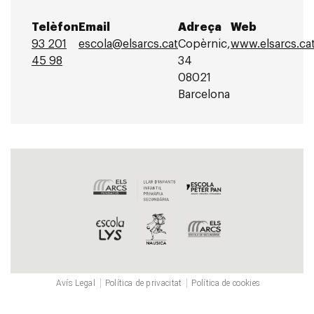
Telèfon
Email
Adreça
Web
93 201
escola@elsarcs.cat
Copèrnic,
www.elsarcs.ca
45 98
34
08021
Barcelona
Avís Legal
Política de privacitat
Política de cookies